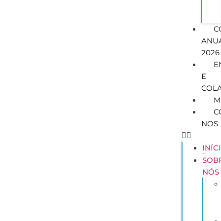
C
ANU
2026
E
E
COL
M
C
NOS
INÍC
SOB
NÓS