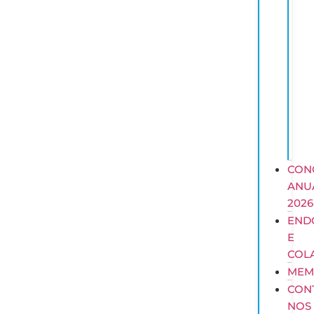
CON
ANU
2026
END
E
COL
MEM
CON
NOS