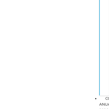
C
ANU