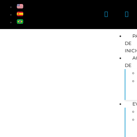
P
DE
INIC
A
DE
E